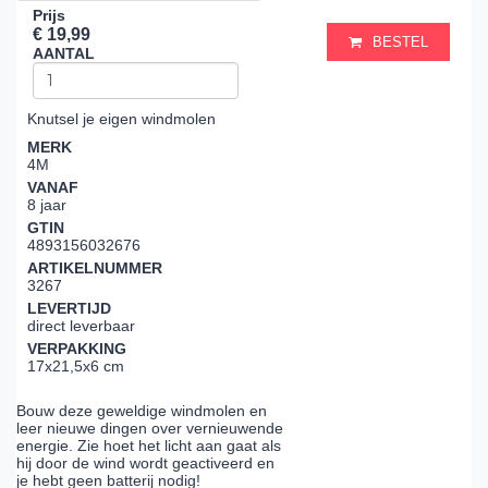
Prijs
€ 19,99
BESTEL
AANTAL
Knutsel je eigen windmolen
MERK
4M
VANAF
8 jaar
GTIN
4893156032676
ARTIKELNUMMER
3267
LEVERTIJD
direct leverbaar
VERPAKKING
17x21,5x6 cm
Bouw deze geweldige windmolen en
leer nieuwe dingen over vernieuwende
energie. Zie hoet het licht aan gaat als
hij door de wind wordt geactiveerd en
je hebt geen batterij nodig!