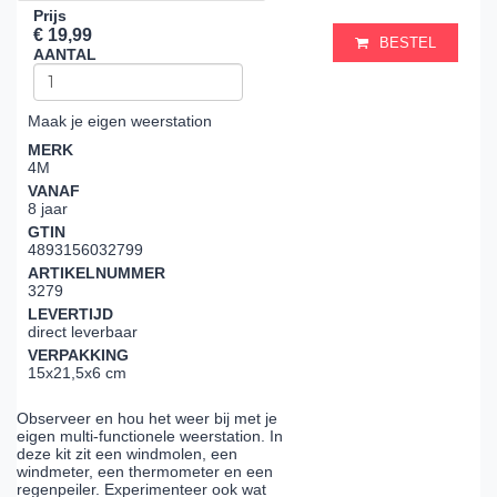
Prijs
€ 19,99
BESTEL
AANTAL
Maak je eigen weerstation
MERK
4M
VANAF
8 jaar
GTIN
4893156032799
ARTIKELNUMMER
3279
LEVERTIJD
direct leverbaar
VERPAKKING
15x21,5x6 cm
Observeer en hou het weer bij met je
eigen multi-functionele weerstation. In
deze kit zit een windmolen, een
windmeter, een thermometer en een
regenpeiler. Experimenteer ook wat