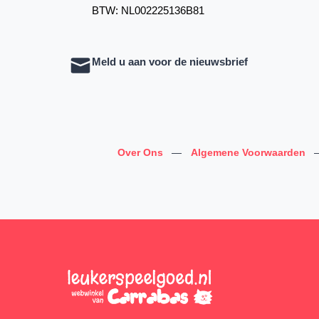
BTW: NL002225136B81
Meld u aan voor de nieuwsbrief
Over Ons
—
Algemene Voorwaarden