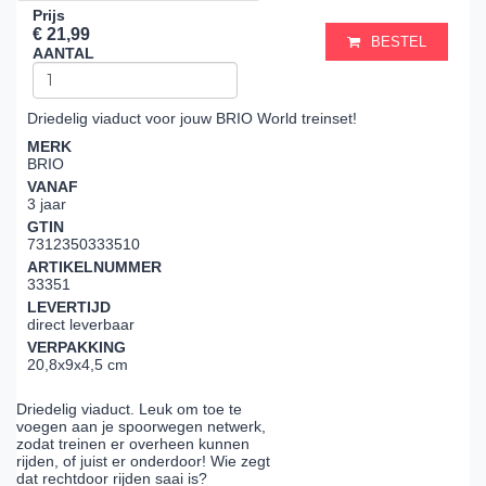
Prijs
€ 21,99
BESTEL
AANTAL
Driedelig viaduct voor jouw BRIO World treinset!
MERK
BRIO
VANAF
3 jaar
GTIN
7312350333510
ARTIKELNUMMER
33351
LEVERTIJD
direct leverbaar
VERPAKKING
20,8x9x4,5 cm
Driedelig viaduct. Leuk om toe te
voegen aan je spoorwegen netwerk,
zodat treinen er overheen kunnen
rijden, of juist er onderdoor! Wie zegt
dat rechtdoor rijden saai is?