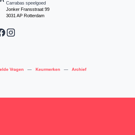
Carrabas speelgoed
Jonker Fransstraat 99
3031 AP Rotterdam
telde Vragen
—
Keurmerken
—
Archief