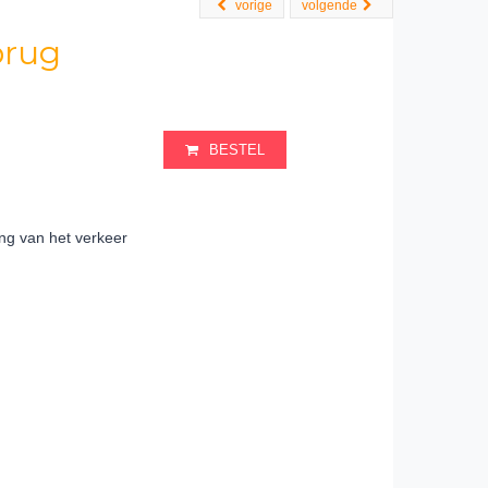
vorige
volgende
brug
BESTEL
ng van het verkeer