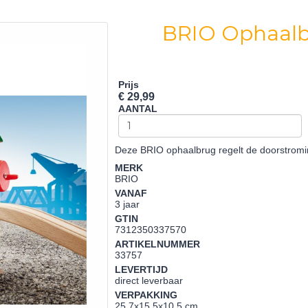
BRIO Ophaal
Prijs
€ 29,99
AANTAL
Deze BRIO ophaalbrug regelt de doorstromi
MERK
BRIO
VANAF
3 jaar
GTIN
7312350337570
ARTIKELNUMMER
33757
LEVERTIJD
direct leverbaar
VERPAKKING
25,7x15,5x10,5 cm