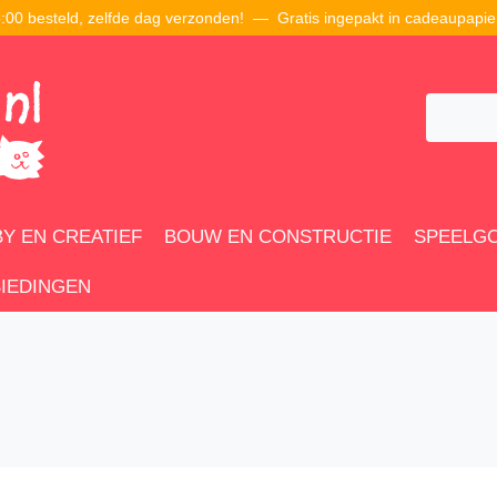
00 besteld, zelfde dag verzonden! — Gratis ingepakt in cadeaupapie
Y EN CREATIEF
BOUW EN CONSTRUCTIE
SPEELG
IEDINGEN