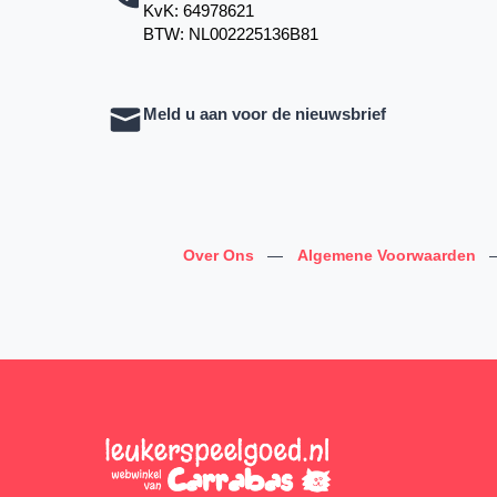
KvK: 64978621
BTW: NL002225136B81
Meld u aan voor de nieuwsbrief
Over Ons
—
Algemene Voorwaarden