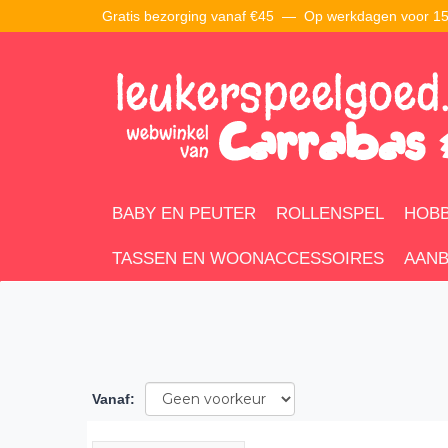
Gratis bezorging vanaf €45 —
Op werkdagen voor 15:
BABY EN PEUTER
ROLLENSPEL
HOBB
TASSEN EN WOONACCESSOIRES
AANB
Vanaf
: