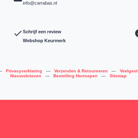
info@carrabas.nl
Schrijf een review
Webshop Keurmerk
—
Privacyverklaring
—
Verzenden & Retourneren
—
Veelges
Nieuwsbrieven
—
Bestelling Herroepen
—
Sitemap