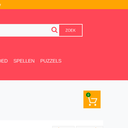
r
ZOEK
OED
SPELLEN
PUZZELS
0