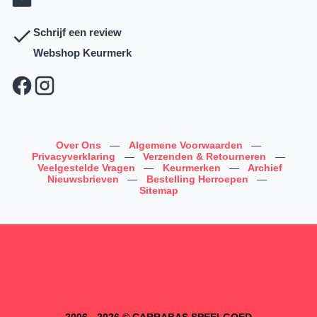
Schrijf een review
Webshop Keurmerk
Over Ons
—
Algemene Voorwaarden
—
Privacyverklaring
—
Verzenden & Retourneren
—
Veelgestelde Vragen
—
Keurmerken
—
Archief
Nieuwsbrieven
—
Bestelling Herroepen
—
Sitemap