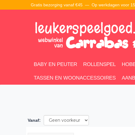
Gratis bezorging vanaf €45 —
Op werkdagen voor 15:
BABY EN PEUTER
ROLLENSPEL
HOBB
TASSEN EN WOONACCESSOIRES
AANB
Vanaf
: