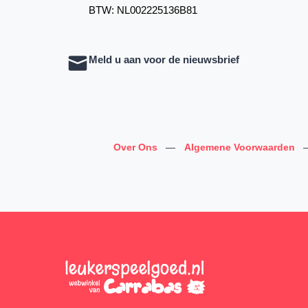
BTW: NL002225136B81
Meld u aan voor de nieuwsbrief
Over Ons
—
Algemene Voorwaarden