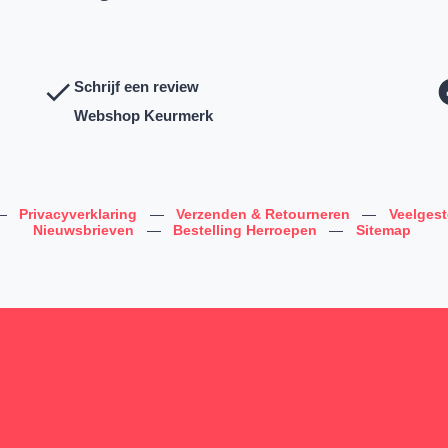
Schrijf een review
Webshop Keurmerk
—
Privacyverklaring
—
Verzenden & Retourneren
—
Veelges
Nieuwsbrieven
—
Bestelling Herroepen
—
Sitemap