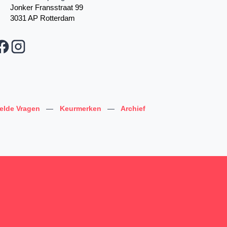
Jonker Fransstraat 99
3031 AP Rotterdam
telde Vragen
—
Keurmerken
—
Archief