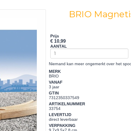
BRIO Magnetis
Prijs
€ 10,99
AANTAL
Niemand kan meer ongemerkt over het spoor
MERK
BRIO
VANAF
3 jaar
GTIN
7312350337549
ARTIKELNUMMER
33754
LEVERTIJD
direct leverbaar
VERPAKKING
9,7x9,5x7,8 cm