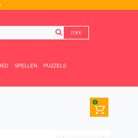
r
ZOEK
OED
SPELLEN
PUZZELS
0