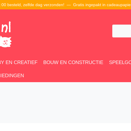
00 besteld, zelfde dag verzonden! — Gratis ingepakt in cadeaupapie
Y EN CREATIEF
BOUW EN CONSTRUCTIE
SPEELG
IEDINGEN