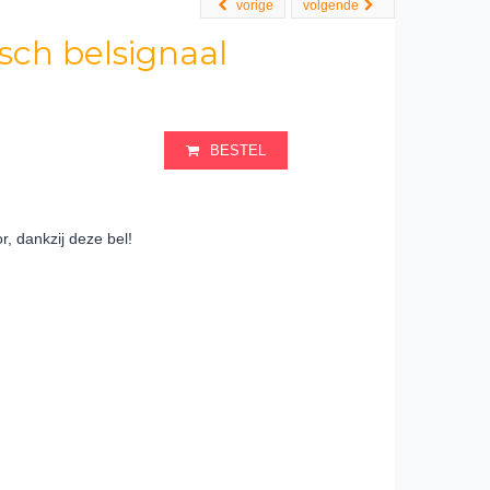
vorige
volgende
ch belsignaal
BESTEL
, dankzij deze bel!