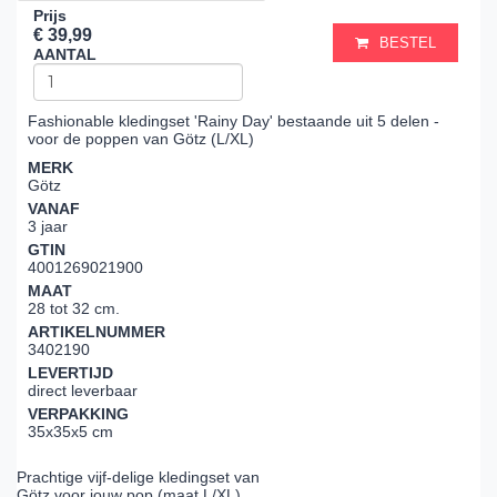
Prijs
€ 39,99
BESTEL
AANTAL
Fashionable kledingset 'Rainy Day' bestaande uit 5 delen -
voor de poppen van Götz (L/XL)
MERK
Götz
VANAF
3 jaar
GTIN
4001269021900
MAAT
28 tot 32 cm.
ARTIKELNUMMER
3402190
LEVERTIJD
direct leverbaar
VERPAKKING
35x35x5 cm
Prachtige vijf-delige kledingset van
Götz voor jouw pop (maat L/XL).