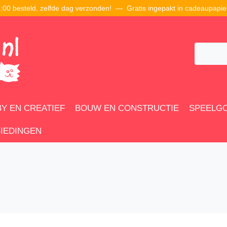
00 besteld, zelfde dag verzonden! — Gratis ingepakt in cadeaupapie
Y EN CREATIEF
BOUW EN CONSTRUCTIE
SPEELG
IEDINGEN