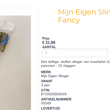
Mijn Eigen Sli
Fancy
Prijs
€ 31,99
AANTAL
Een deftige, stoffen slinger van maarliefst 1
patronen - 22 vlaggen
MERK
Mijn Eigen Slinger
VANAF
3 jaar
GTIN
8719325859249
ARTIKELNUMMER
59249
LEVERTIJD