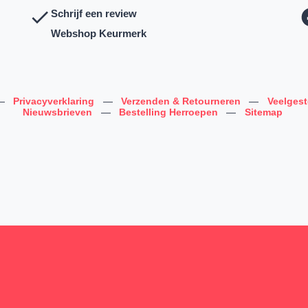
Schrijf een review
Webshop Keurmerk
—
Privacyverklaring
—
Verzenden & Retourneren
—
Veelges
Nieuwsbrieven
—
Bestelling Herroepen
—
Sitemap