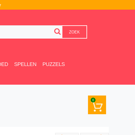
r
ZOEK
OED
SPELLEN
PUZZELS
0