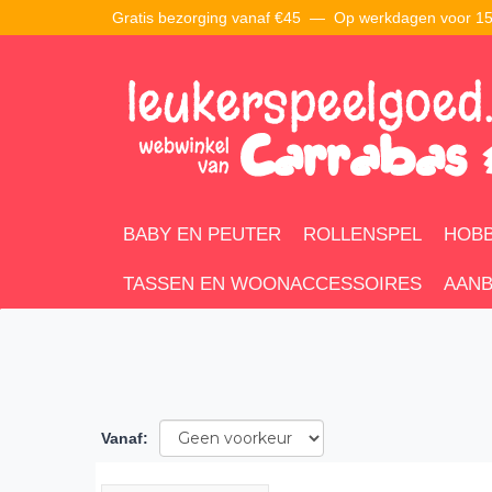
Gratis bezorging vanaf €45 —
Op werkdagen voor 15:
BABY EN PEUTER
ROLLENSPEL
HOBB
TASSEN EN WOONACCESSOIRES
AANB
Vanaf
: