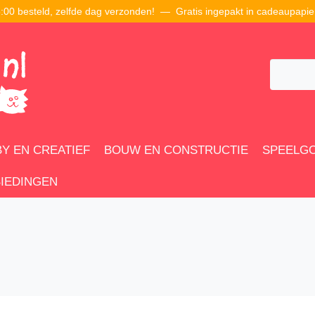
00 besteld, zelfde dag verzonden! — Gratis ingepakt in cadeaupapie
Y EN CREATIEF
BOUW EN CONSTRUCTIE
SPEELG
IEDINGEN