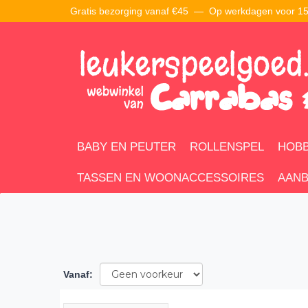
Gratis bezorging vanaf €45 —
Op werkdagen voor 15:
BABY EN PEUTER
ROLLENSPEL
HOBB
TASSEN EN WOONACCESSOIRES
AANB
Vanaf
: