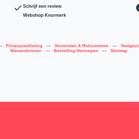
Schrijf een review
Webshop Keurmerk
—
Privacyverklaring
—
Verzenden & Retourneren
—
Veelges
Nieuwsbrieven
—
Bestelling Herroepen
—
Sitemap