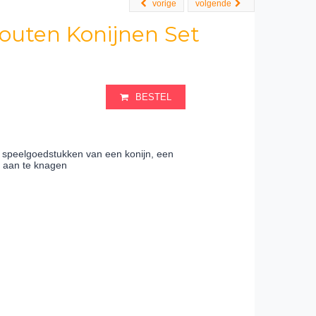
vorige
volgende
outen Konijnen Set
BESTEL
n speelgoedstukken van een konijn, een
m aan te knagen