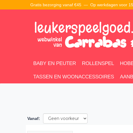
Gratis bezorging vanaf €45 —
Op werkdagen voor 15:
BABY EN PEUTER
ROLLENSPEL
HOBB
TASSEN EN WOONACCESSOIRES
AANB
Vanaf
: