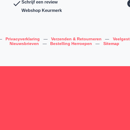
Schrijf een review
Webshop Keurmerk
—
Privacyverklaring
—
Verzenden & Retourneren
—
Veelges
Nieuwsbrieven
—
Bestelling Herroepen
—
Sitemap