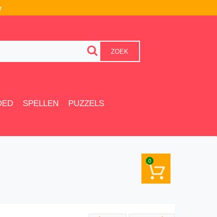
r
ZOEK
OED
SPELLEN
PUZZELS
0