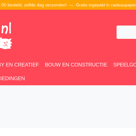
00 besteld, zelfde dag verzonden! — Gratis ingepakt in cadeaupapie
Y EN CREATIEF
BOUW EN CONSTRUCTIE
SPEELG
IEDINGEN