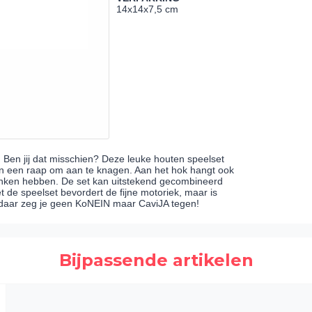
14x14x7,5 cm
e. Ben jij dat misschien? Deze leuke houten speelset
l en een raap om aan te knagen. Aan het hok hangt ook
rinken hebben. De set kan uitstekend gecombineerd
 de speelset bevordert de fijne motoriek, maar is
e, daar zeg je geen KoNEIN maar CaviJA tegen!
Bijpassende artikelen