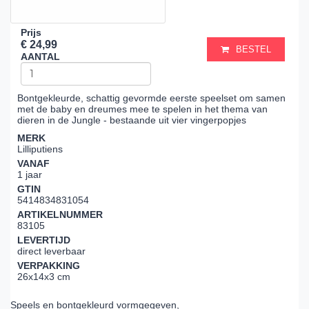
Prijs
€ 24,99
BESTEL
AANTAL
Bontgekleurde, schattig gevormde eerste speelset om samen
met de baby en dreumes mee te spelen in het thema van
dieren in de Jungle - bestaande uit vier vingerpopjes
MERK
Lilliputiens
VANAF
1 jaar
GTIN
5414834831054
ARTIKELNUMMER
83105
LEVERTIJD
direct leverbaar
VERPAKKING
26x14x3 cm
Speels en bontgekleurd vormgegeven,