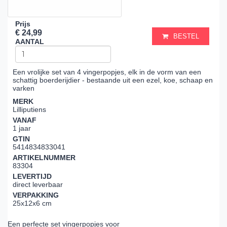
Prijs
€ 24,99
BESTEL
AANTAL
Een vrolijke set van 4 vingerpopjes, elk in de vorm van een
schattig boerderijdier - bestaande uit een ezel, koe, schaap en
varken
MERK
Lilliputiens
VANAF
1 jaar
GTIN
5414834833041
ARTIKELNUMMER
83304
LEVERTIJD
direct leverbaar
VERPAKKING
25x12x6 cm
Een perfecte set vingerpopjes voor