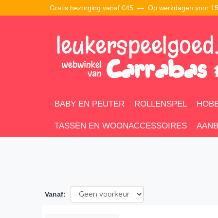
Gratis bezorging vanaf €45 —
Op werkdagen voor 15:
BABY EN PEUTER
ROLLENSPEL
HOBB
TASSEN EN WOONACCESSOIRES
AANB
Vanaf
: