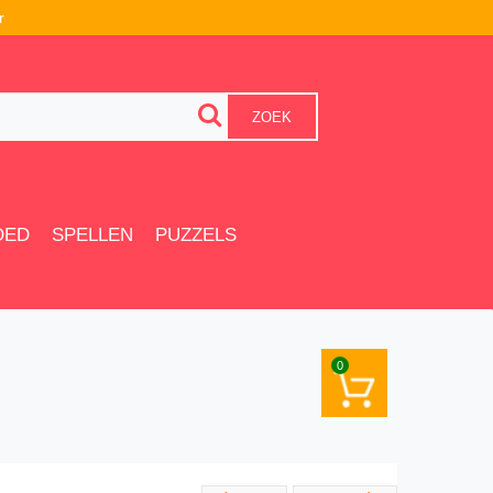
r
ZOEK
OED
SPELLEN
PUZZELS
0