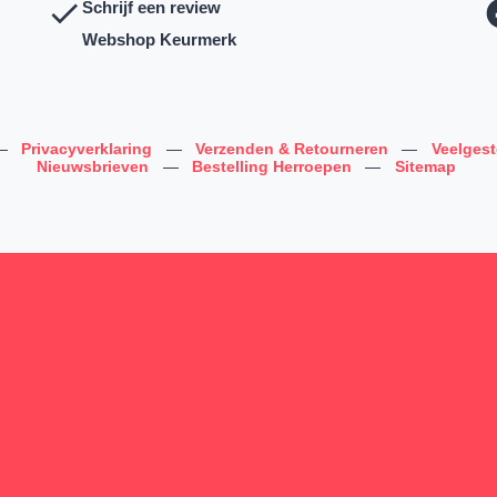
Schrijf een review
Webshop Keurmerk
—
Privacyverklaring
—
Verzenden & Retourneren
—
Veelges
Nieuwsbrieven
—
Bestelling Herroepen
—
Sitemap