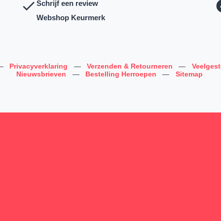
Schrijf een review
Webshop Keurmerk
—
Privacyverklaring
—
Verzenden & Retourneren
—
Veelges
Nieuwsbrieven
—
Bestelling Herroepen
—
Sitemap