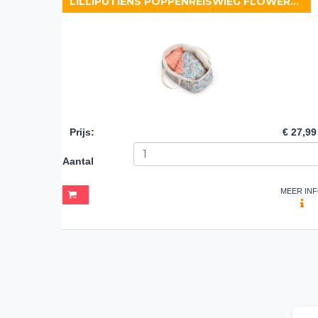
LILLIPUTIENS POPPENREISWIEG FLOWERS (36 CM)
Prijs
:
€ 27,99
Aantal
MEER IN