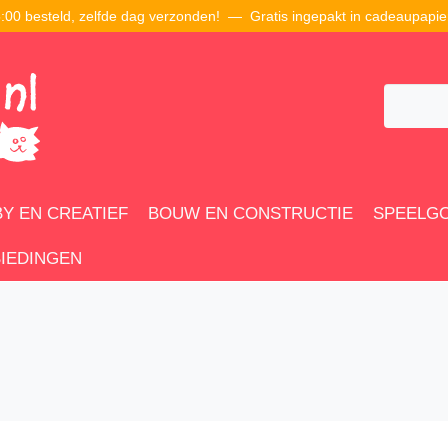
00 besteld, zelfde dag verzonden! — Gratis ingepakt in cadeaupapie
Y EN CREATIEF
BOUW EN CONSTRUCTIE
SPEELG
IEDINGEN