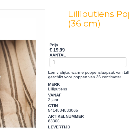
Lilliputiens 
(36 cm)
Prijs
€ 19,99
AANTAL
Een vrolijke, warme poppenslaapzak van Lilli
geschikt voor poppen van 36 centimeter
MERK
Lilliputiens
VANAF
2 jaar
GTIN
5414834833065
ARTIKELNUMMER
83306
LEVERTIJD