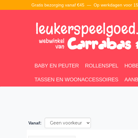
Gratis bezorging vanaf €45 —
Op werkdagen voor 15:
BABY EN PEUTER
ROLLENSPEL
HOBB
TASSEN EN WOONACCESSOIRES
AANB
Vanaf
: