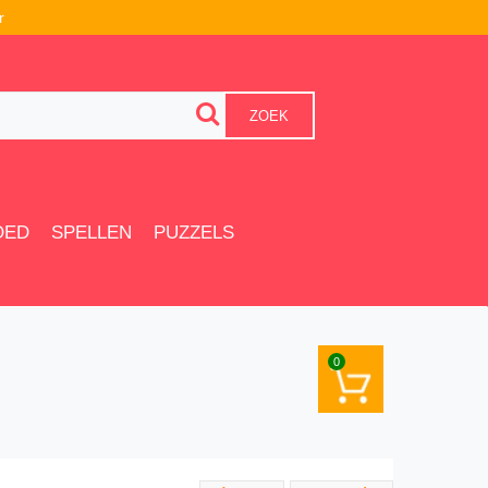
r
ZOEK
OED
SPELLEN
PUZZELS
0