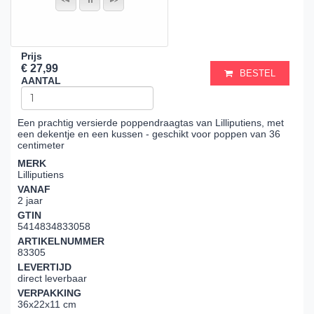
Prijs
€ 27,99
BESTEL
AANTAL
Een prachtig versierde poppendraagtas van Lilliputiens, met
een dekentje en een kussen - geschikt voor poppen van 36
centimeter
MERK
Lilliputiens
VANAF
2 jaar
GTIN
5414834833058
ARTIKELNUMMER
83305
LEVERTIJD
direct leverbaar
VERPAKKING
36x22x11 cm