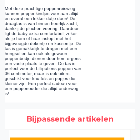
Met deze prachtige poppenreiswieg
kunnen poppenkindjes voortaan altijd
en overal een lekker dutje doen! De
draagtas is van binnen heerlijk zacht,
dankzij de pluchen voering. Daardoor
ligt de baby extra comfortabel, zeker
als je hem of haar instopt met het
bijgevoegde dekentje en kussentje. De
tas is gemakkelijk te dragen met een
hengsel en kan ook als gewoon
poppenbedje dienen door hem ergens
een vaste plaats te geven. De tas is
perfect voor de Lilliputiens poppen van
36 centimeter, maar is ook uiterst
geschikt voor knuffels en popjes die
kleiner zijn. Een perfect cadeau voor
een poppenouder die altijd onderweg
is!
Bijpassende artikelen