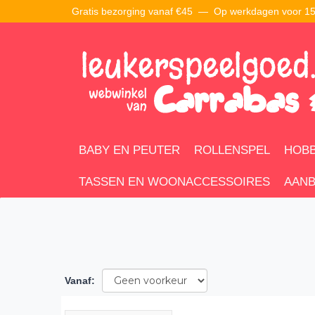
Gratis bezorging vanaf €45 —
Op werkdagen voor 15:
BABY EN PEUTER
ROLLENSPEL
HOBB
TASSEN EN WOONACCESSOIRES
AANB
Vanaf
: