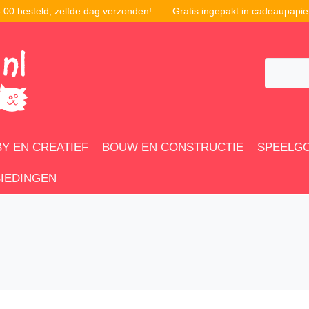
00 besteld, zelfde dag verzonden! — Gratis ingepakt in cadeaupapie
Y EN CREATIEF
BOUW EN CONSTRUCTIE
SPEELG
IEDINGEN