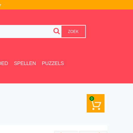
r
ZOEK
OED
SPELLEN
PUZZELS
0