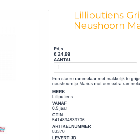
Lilliputiens G
Neushoorn Ma
Prijs
€ 24,99
AANTAL
Een stoere rammelaar met makkelijk te gri
neushoorntje Marius met een extra rammela
MERK
Lilliputiens
VANAF
0,5 jaar
GTIN
5414834833706
ARTIKELNUMMER
83370
LEVERTIJD