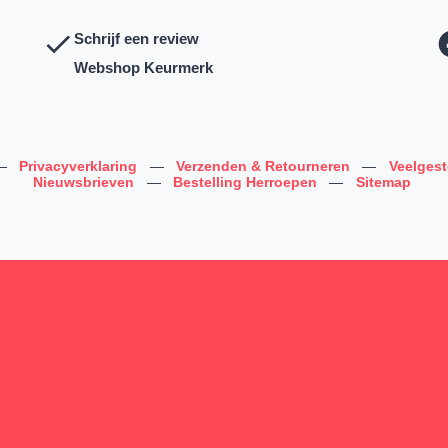
Schrijf een review
Webshop Keurmerk
—
Privacyverklaring
—
Verzenden & Retourneren
—
Veelges
Nieuwsbrieven
—
Bestelling Herroepen
—
Sitemap