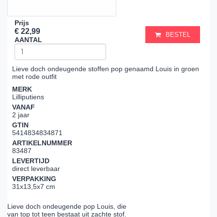
Prijs
€ 22,99
BESTEL
AANTAL
Lieve doch ondeugende stoffen pop genaamd Louis in groen
met rode outfit
MERK
Lilliputiens
VANAF
2 jaar
GTIN
5414834834871
ARTIKELNUMMER
83487
LEVERTIJD
direct leverbaar
VERPAKKING
31x13,5x7 cm
Lieve doch ondeugende pop Louis, die
van top tot teen bestaat uit zachte stof.