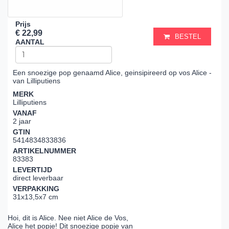
Prijs
€ 22,99
BESTEL
AANTAL
Een snoezige pop genaamd Alice, geinsipireerd op vos Alice -
van Lilliputiens
MERK
Lilliputiens
VANAF
2 jaar
GTIN
5414834833836
ARTIKELNUMMER
83383
LEVERTIJD
direct leverbaar
VERPAKKING
31x13,5x7 cm
Hoi, dit is Alice. Nee niet Alice de Vos,
Alice het popje! Dit snoezige popje van