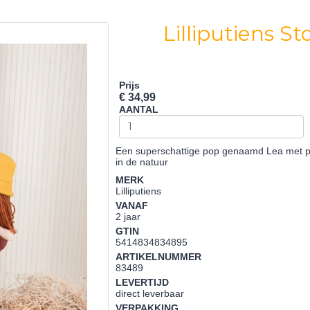
Lilliputiens S
Prijs
€ 34,99
AANTAL
Een superschattige pop genaamd Lea met pr
in de natuur
MERK
Lilliputiens
VANAF
2 jaar
GTIN
5414834834895
ARTIKELNUMMER
83489
LEVERTIJD
direct leverbaar
VERPAKKING