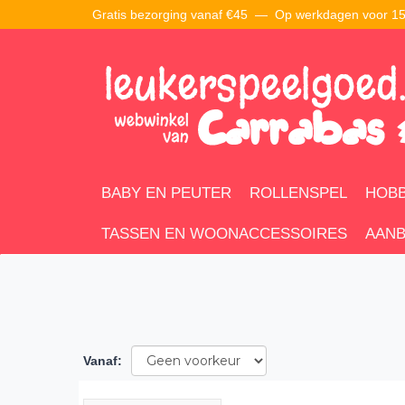
Gratis bezorging vanaf €45 —
Op werkdagen voor 15:
BABY EN PEUTER
ROLLENSPEL
HOBB
TASSEN EN WOONACCESSOIRES
AANB
Vanaf
: