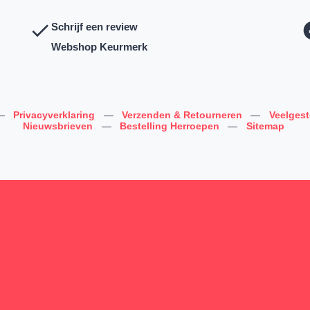
Schrijf een review
Webshop Keurmerk
—
Privacyverklaring
—
Verzenden & Retourneren
—
Veelges
Nieuwsbrieven
—
Bestelling Herroepen
—
Sitemap