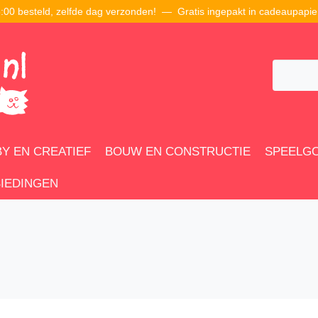
00 besteld, zelfde dag verzonden! — Gratis ingepakt in cadeaupapie
Y EN CREATIEF
BOUW EN CONSTRUCTIE
SPEELG
IEDINGEN