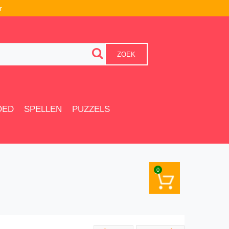
r
ZOEK
OED
SPELLEN
PUZZELS
0