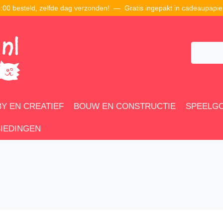
00 besteld, zelfde dag verzonden! — Gratis ingepakt in cadeaupapie
Y EN CREATIEF
BOUW EN CONSTRUCTIE
SPEELG
IEDINGEN