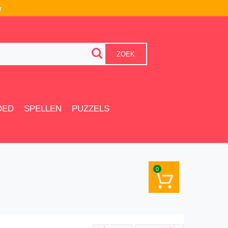
r
ZOEK
OED
SPELLEN
PUZZELS
0