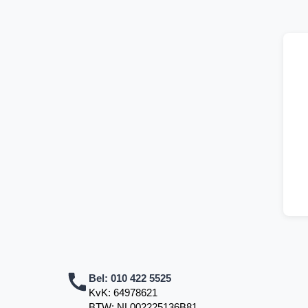
Bel:
010 422 5525
KvK: 64978621
BTW: NL002225136B81