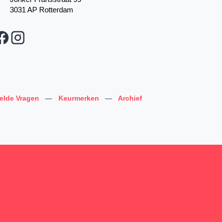
3031 AP Rotterdam
telde Vragen
—
Keurmerken
—
Archief