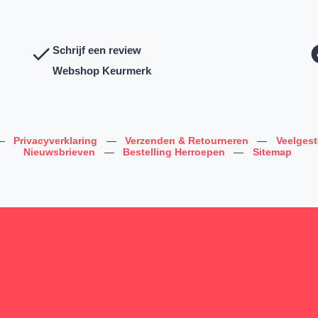
Schrijf een review
Webshop Keurmerk
—
Privacyverklaring
—
Verzenden & Retourneren
—
Veelges
Nieuwsbrieven
—
Bestelling Herroepen
—
Sitemap