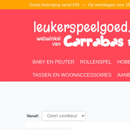
Gratis bezorging vanaf €45 —
Op werkdagen voor 15:
BABY EN PEUTER
ROLLENSPEL
HOBB
TASSEN EN WOONACCESSOIRES
AANB
Vanaf
: