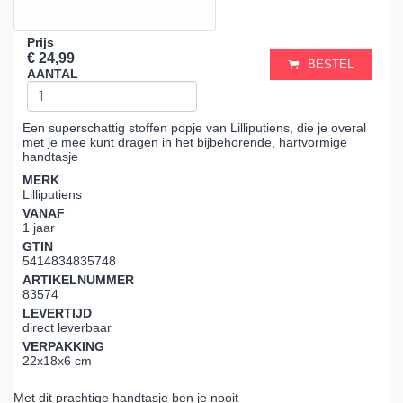
Prijs
€ 24,99
BESTEL
AANTAL
Een superschattig stoffen popje van Lilliputiens, die je overal
met je mee kunt dragen in het bijbehorende, hartvormige
handtasje
MERK
Lilliputiens
VANAF
1 jaar
GTIN
5414834835748
ARTIKELNUMMER
83574
LEVERTIJD
direct leverbaar
VERPAKKING
22x18x6 cm
Met dit prachtige handtasje ben je nooit