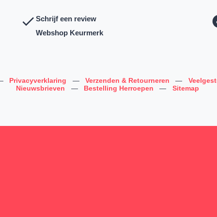
Schrijf een review
Webshop Keurmerk
—
Privacyverklaring
—
Verzenden & Retourneren
—
Veelges
Nieuwsbrieven
—
Bestelling Herroepen
—
Sitemap