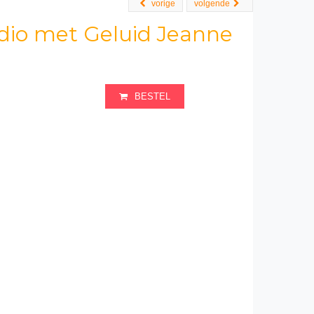
vorige
volgende
adio met Geluid Jeanne
BESTEL