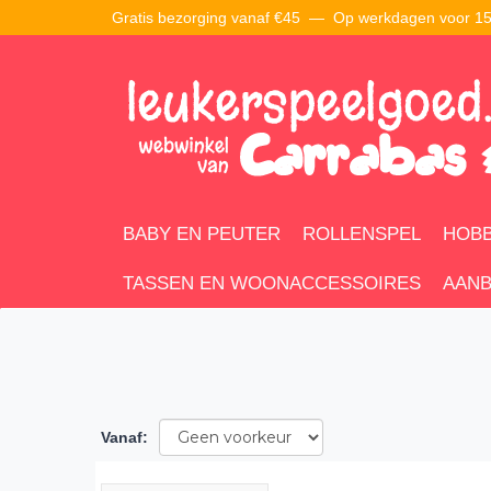
Gratis bezorging vanaf €45 —
Op werkdagen voor 15:
BABY EN PEUTER
ROLLENSPEL
HOBB
TASSEN EN WOONACCESSOIRES
AANB
Vanaf
: