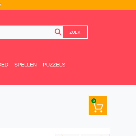
r
ZOEK
OED
SPELLEN
PUZZELS
0