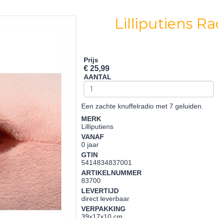
Lilliputiens R
Prijs
€ 25,99
AANTAL
Een zachte knuffelradio met 7 geluiden.
MERK
Lilliputiens
VANAF
0 jaar
GTIN
5414834837001
ARTIKELNUMMER
83700
LEVERTIJD
direct leverbaar
VERPAKKING
39x17x10 cm