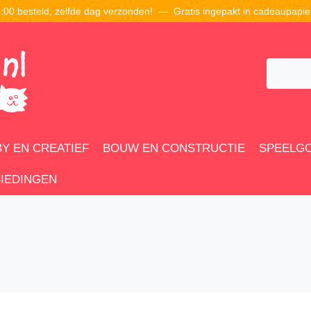
00 besteld, zelfde dag verzonden! — Gratis ingepakt in cadeaupapie
Y EN CREATIEF
BOUW EN CONSTRUCTIE
SPEELG
IEDINGEN