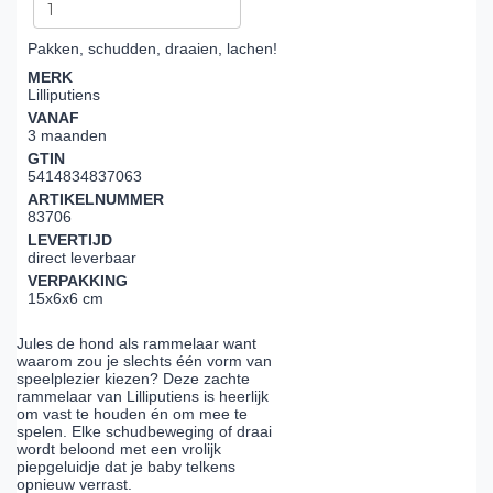
Pakken, schudden, draaien, lachen!
MERK
Lilliputiens
VANAF
3 maanden
GTIN
5414834837063
ARTIKELNUMMER
83706
LEVERTIJD
direct leverbaar
VERPAKKING
15x6x6 cm
Jules de hond als rammelaar want
waarom zou je slechts één vorm van
speelplezier kiezen? Deze zachte
rammelaar van Lilliputiens is heerlijk
om vast te houden én om mee te
spelen. Elke schudbeweging of draai
wordt beloond met een vrolijk
piepgeluidje dat je baby telkens
opnieuw verrast.