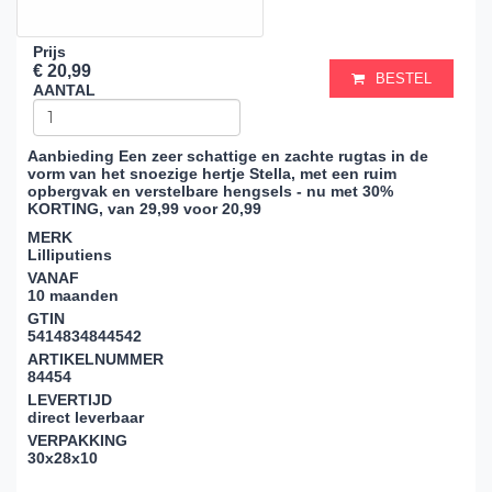
Prijs
€ 20,99
BESTEL
AANTAL
Aanbieding
Een zeer schattige en zachte rugtas in de
vorm van het snoezige hertje Stella, met een ruim
opbergvak en verstelbare hengsels
- nu met 30%
KORTING, van 29,99 voor 20,99
MERK
Lilliputiens
VANAF
10 maanden
GTIN
5414834844542
ARTIKELNUMMER
84454
LEVERTIJD
direct leverbaar
VERPAKKING
30x28x10