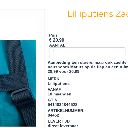
Lilliputiens Z
Prijs
€ 20,99
AANTAL
Aanbieding
Een stoere, maar ook zachte r
neushoorn Marius op de flap en een ru
29,99 voor 20,99
MERK
Lilliputiens
VANAF
10 maanden
GTIN
5414834844528
ARTIKELNUMMER
84452
LEVERTIJD
direct leverbaar