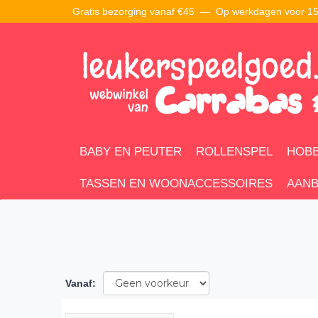
Gratis bezorging vanaf €45 —
Op werkdagen voor 15:
BABY EN PEUTER
ROLLENSPEL
HOBB
TASSEN EN WOONACCESSOIRES
AANB
Vanaf
: