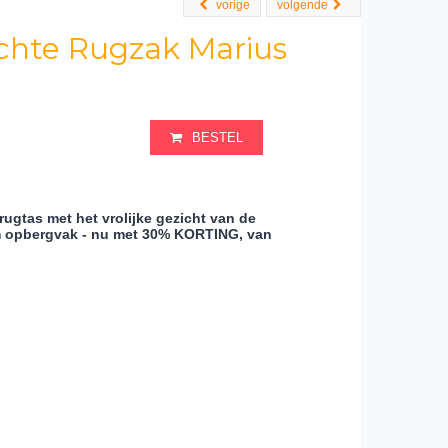
vorige
volgende
achte Rugzak Marius
BESTEL
ugtas met het vrolijke gezicht van de
im opbergvak
- nu met 30% KORTING, van