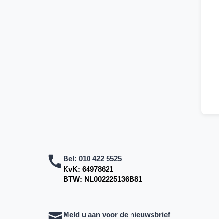
Bel:
010 422 5525
KvK: 64978621
BTW: NL002225136B81
Meld u aan voor de nieuwsbrief