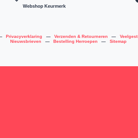
Webshop Keurmerk
—
Privacyverklaring
—
Verzenden & Retourneren
—
Veelges
Nieuwsbrieven
—
Bestelling Herroepen
—
Sitemap