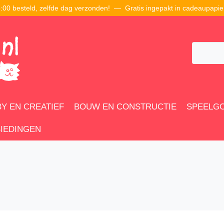
00 besteld, zelfde dag verzonden! — Gratis ingepakt in cadeaupapie
Y EN CREATIEF
BOUW EN CONSTRUCTIE
SPEELG
IEDINGEN