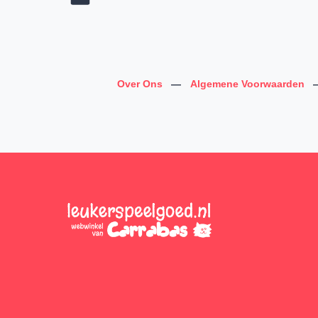
Over Ons
—
Algemene Voorwaarden