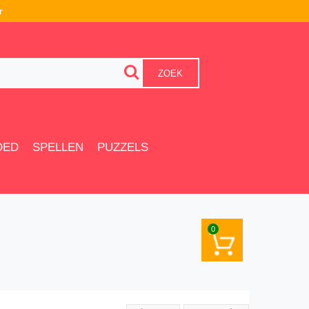
r
ZOEK
OED
SPELLEN
PUZZELS
0