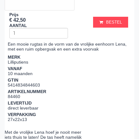
Prijs
€ 42,50
BESTEL
AANTAL
Een mooie rugtas in de vorm van de vrolijke eenhoorn Lena,
met een ruim opbergvak en een extra voorvak
MERK
Lilliputiens
VANAF
10 maanden
GTIN
5414834844603
ARTIKELNUMMER
84460
LEVERTIJD
direct leverbaar
VERPAKKING
27x22x13
Met de vrolijke Lena hoef je nooit meer
iets thuis te laten! De tas heeft namelijk