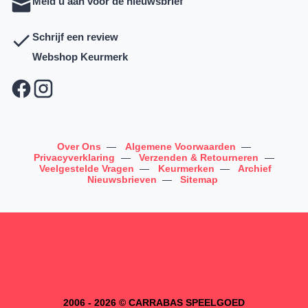
Meld u aan voor de nieuwsbrief
Schrijf een review
Webshop Keurmerk
Over Ons
—
Algemene Voorwaarden
—
Privacyverklaring
—
Verzenden & Retourneren
—
Veelgestelde Vragen
—
Keurmerken
—
Archief
Nieuwsbrieven
—
Sitemap
2006 - 2026 © CARRABAS SPEELGOED