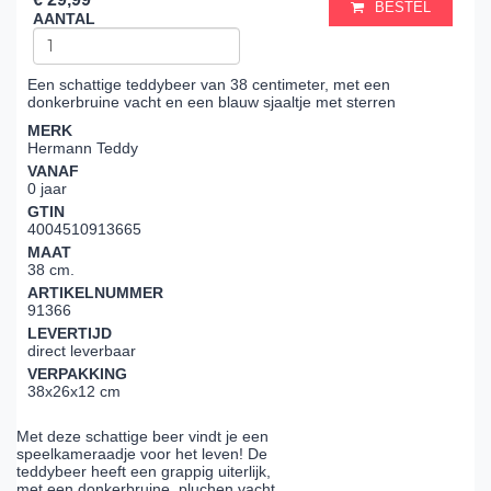
BESTEL
AANTAL
Een schattige teddybeer van 38 centimeter, met een
donkerbruine vacht en een blauw sjaaltje met sterren
MERK
Hermann Teddy
VANAF
0 jaar
GTIN
4004510913665
MAAT
38 cm.
ARTIKELNUMMER
91366
LEVERTIJD
direct leverbaar
VERPAKKING
38x26x12 cm
Met deze schattige beer vindt je een
speelkameraadje voor het leven! De
teddybeer heeft een grappig uiterlijk,
met een donkerbruine, pluchen vacht