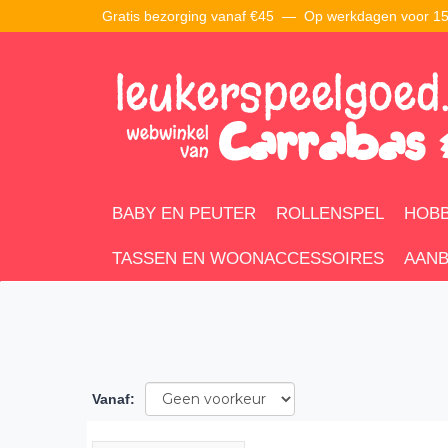
Gratis bezorging vanaf €45 —
Op werkdagen voor 15:
BABY EN PEUTER
ROLLENSPEL
HOBB
TASSEN EN WOONACCESSOIRES
AANB
Vanaf
: