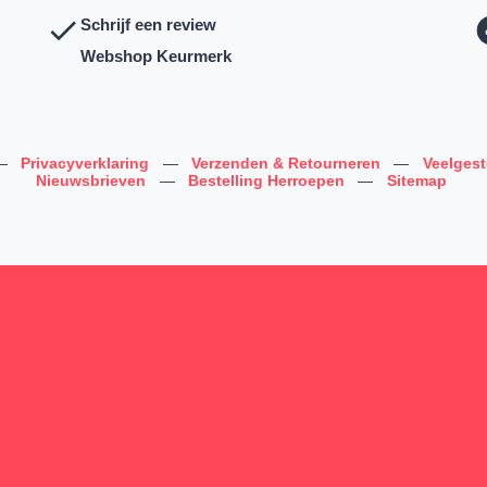
Schrijf een review
Webshop Keurmerk
—
Privacyverklaring
—
Verzenden & Retourneren
—
Veelges
Nieuwsbrieven
—
Bestelling Herroepen
—
Sitemap