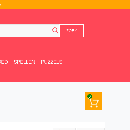
r
ZOEK
OED
SPELLEN
PUZZELS
0