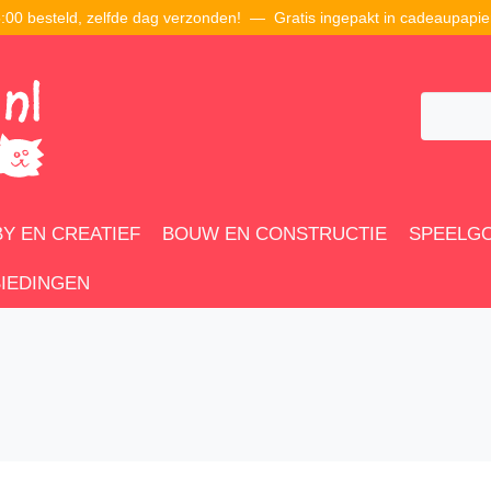
00 besteld, zelfde dag verzonden! — Gratis ingepakt in cadeaupapie
Y EN CREATIEF
BOUW EN CONSTRUCTIE
SPEELG
IEDINGEN