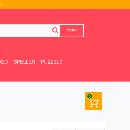
r
ZOEK
OED
SPELLEN
PUZZELS
0