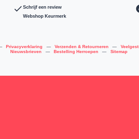
Schrijf een review
Webshop Keurmerk
—
Privacyverklaring
—
Verzenden & Retourneren
—
Veelges
Nieuwsbrieven
—
Bestelling Herroepen
—
Sitemap