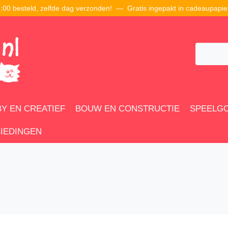
00 besteld, zelfde dag verzonden! — Gratis ingepakt in cadeaupapie
Y EN CREATIEF
BOUW EN CONSTRUCTIE
SPEELG
IEDINGEN