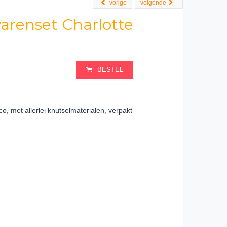
vorige
volgende
warenset Charlotte
BESTEL
co, met allerlei knutselmaterialen, verpakt