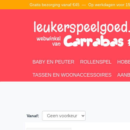
Gratis bezorging vanaf €45 —
Op werkdagen voor 15:
BABY EN PEUTER
ROLLENSPEL
HOBB
TASSEN EN WOONACCESSOIRES
AANB
Vanaf
: