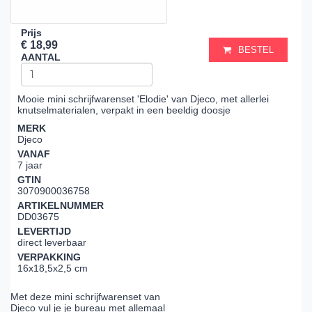
Prijs
€ 18,99
BESTEL
AANTAL
Mooie mini schrijfwarenset 'Elodie' van Djeco, met allerlei
knutselmaterialen, verpakt in een beeldig doosje
MERK
Djeco
VANAF
7 jaar
GTIN
3070900036758
ARTIKELNUMMER
DD03675
LEVERTIJD
direct leverbaar
VERPAKKING
16x18,5x2,5 cm
Met deze mini schrijfwarenset van
Djeco vul je je bureau met allemaal