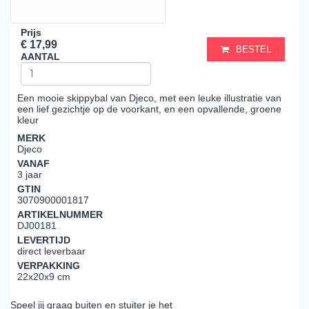
Prijs
€ 17,99
BESTEL
AANTAL
Een mooie skippybal van Djeco, met een leuke illustratie van
een lief gezichtje op de voorkant, en een opvallende, groene
kleur
MERK
Djeco
VANAF
3 jaar
GTIN
3070900001817
ARTIKELNUMMER
DJ00181
LEVERTIJD
direct leverbaar
VERPAKKING
22x20x9 cm
Speel jij graag buiten en stuiter je het