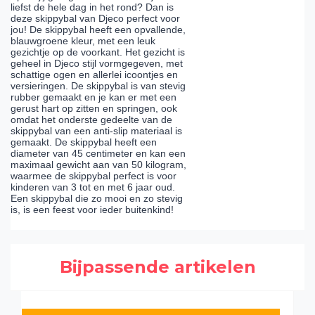
liefst de hele dag in het rond? Dan is
deze skippybal van Djeco perfect voor
jou! De skippybal heeft een opvallende,
blauwgroene kleur, met een leuk
gezichtje op de voorkant. Het gezicht is
geheel in Djeco stijl vormgegeven, met
schattige ogen en allerlei icoontjes en
versieringen. De skippybal is van stevig
rubber gemaakt en je kan er met een
gerust hart op zitten en springen, ook
omdat het onderste gedeelte van de
skippybal van een anti-slip materiaal is
gemaakt. De skippybal heeft een
diameter van 45 centimeter en kan een
maximaal gewicht aan van 50 kilogram,
waarmee de skippybal perfect is voor
kinderen van 3 tot en met 6 jaar oud.
Een skippybal die zo mooi en zo stevig
is, is een feest voor ieder buitenkind!
Bijpassende artikelen