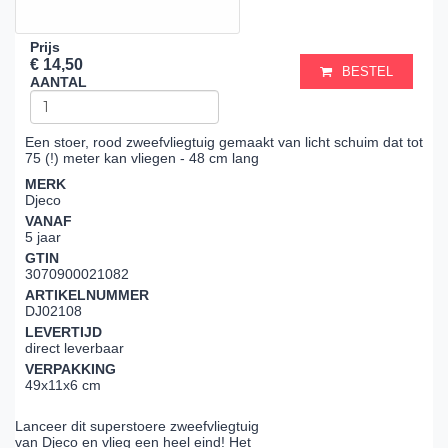
Prijs
€ 14,50
BESTEL
AANTAL
Een stoer, rood zweefvliegtuig gemaakt van licht schuim dat tot
75 (!) meter kan vliegen - 48 cm lang
MERK
Djeco
VANAF
5 jaar
GTIN
3070900021082
ARTIKELNUMMER
DJ02108
LEVERTIJD
direct leverbaar
VERPAKKING
49x11x6 cm
Lanceer dit superstoere zweefvliegtuig
van Djeco en vlieg een heel eind! Het