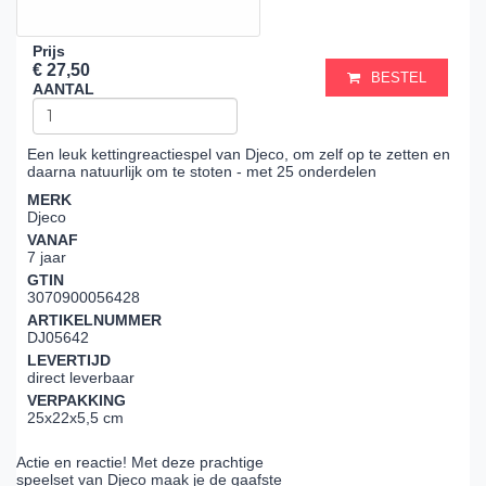
Prijs
€ 27,50
BESTEL
AANTAL
Een leuk kettingreactiespel van Djeco, om zelf op te zetten en
daarna natuurlijk om te stoten - met 25 onderdelen
MERK
Djeco
VANAF
7 jaar
GTIN
3070900056428
ARTIKELNUMMER
DJ05642
LEVERTIJD
direct leverbaar
VERPAKKING
25x22x5,5 cm
Actie en reactie! Met deze prachtige
speelset van Djeco maak je de gaafste