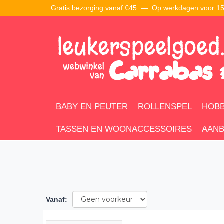
Gratis bezorging vanaf €45 —
Op werkdagen voor 15:
BABY EN PEUTER
ROLLENSPEL
HOBB
TASSEN EN WOONACCESSOIRES
AANB
Vanaf
: