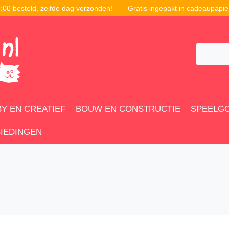
00 besteld, zelfde dag verzonden! — Gratis ingepakt in cadeaupapie
Y EN CREATIEF
BOUW EN CONSTRUCTIE
SPEELG
IEDINGEN