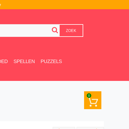
r
ZOEK
OED
SPELLEN
PUZZELS
0