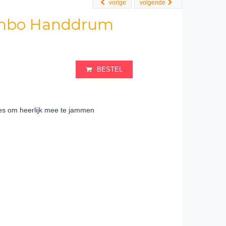
vorige
volgende
mbo Handdrum
BESTEL
jes om heerlijk mee te jammen