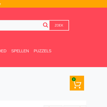
r
ZOEK
OED
SPELLEN
PUZZELS
0