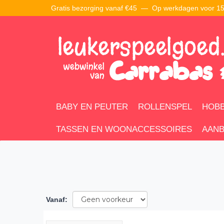
Gratis bezorging vanaf €45 —
Op werkdagen voor 15:
BABY EN PEUTER
ROLLENSPEL
HOBB
TASSEN EN WOONACCESSOIRES
AANB
Vanaf
: