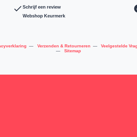
Schrijf een review
Webshop Keurmerk
acyverklaring
—
Verzenden & Retourneren
—
Veelgestelde Vra
—
Sitemap