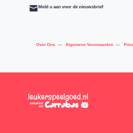
Meld u aan voor de nieuwsbrief
Over Ons
—
Algemene Voorwaarden
—
Priv