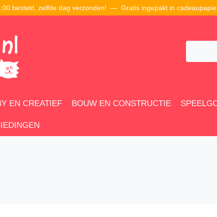
00 besteld, zelfde dag verzonden! — Gratis ingepakt in cadeaupapie
Y EN CREATIEF
BOUW EN CONSTRUCTIE
SPEELG
IEDINGEN