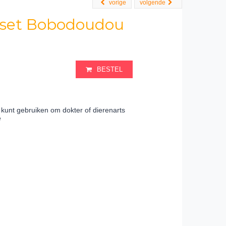
vorige
volgende
sset Bobodoudou
BESTEL
 kunt gebruiken om dokter of dierenarts
e