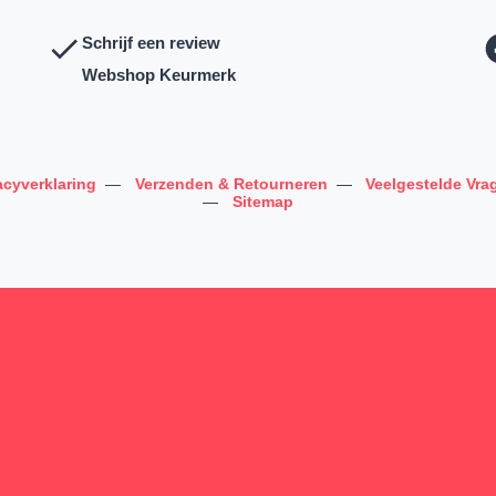
Schrijf een review
Webshop Keurmerk
acyverklaring
—
Verzenden & Retourneren
—
Veelgestelde Vra
—
Sitemap