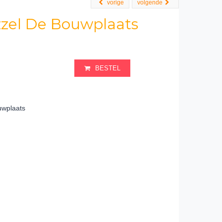
vorige
volgende
zzel De Bouwplaats
BESTEL
uwplaats