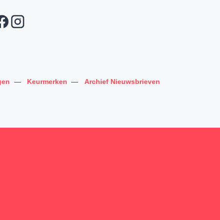
gen
—
Keurmerken
—
Archief Nieuwsbrieven