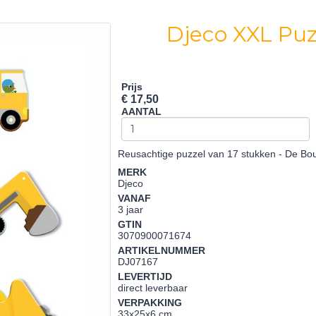
Djeco XXL Pu
Prijs
€ 17,50
AANTAL
Reusachtige puzzel van 17 stukken - De Bo
MERK
Djeco
VANAF
3 jaar
GTIN
3070900071674
ARTIKELNUMMER
DJ07167
LEVERTIJD
direct leverbaar
VERPAKKING
33x25x6 cm