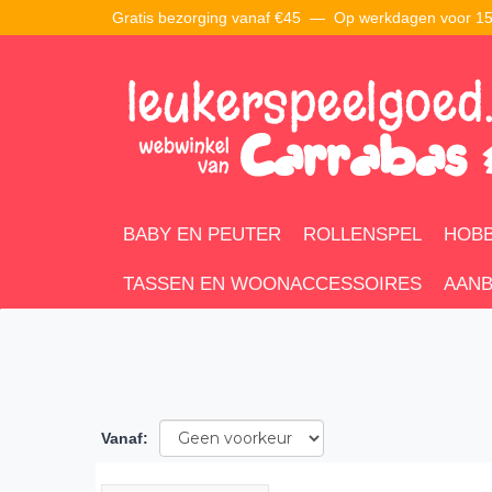
Gratis bezorging vanaf €45 —
Op werkdagen voor 15:
BABY EN PEUTER
ROLLENSPEL
HOBB
TASSEN EN WOONACCESSOIRES
AANB
Vanaf
: