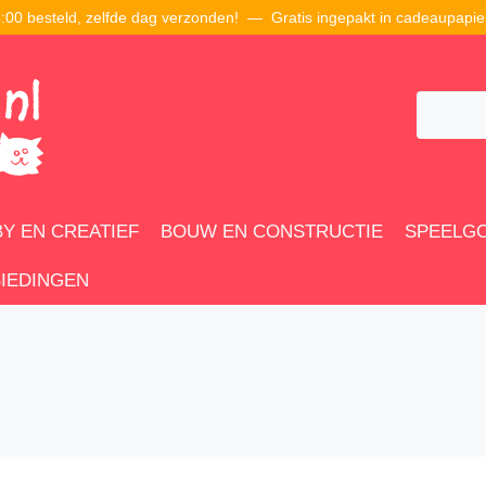
00 besteld, zelfde dag verzonden! — Gratis ingepakt in cadeaupapie
Y EN CREATIEF
BOUW EN CONSTRUCTIE
SPEELG
IEDINGEN