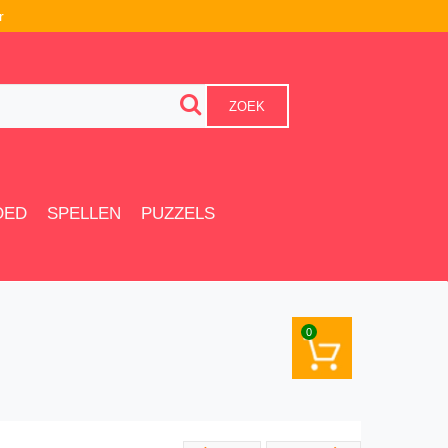
r
ZOEK
OED
SPELLEN
PUZZELS
0