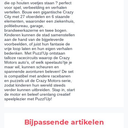
die op houten voetjes staan ? perfect
voor spel, verbeelding en verhalen
vertellen. Bouw een gigantische Crazy
City met 27 vloerdelen en 6 staande
elementen, waaronder een ziekenhuis,
politiebureau, garage,
brandweerkazerne en twee bogen.
Kinderen kunnen de stad samenstellen
aan de hand van de bijgeleverde
voorbeelden, of juist hun fantasie de
vrije loop laten en hun eigen verhalen
bedenken. Met Puzzl'Up ontstaan
talloze racecircuits waarop de Crazy
Motors auto's, of welk speelauto'tje je
maar wil, kunnen scheuren en
spannende avonturen beleven! De set
is compatibel met andere racebanen
en puzzels uit de Crazy Motors-serie,
zodat kinderen hun wereld steeds
verder kunnen uitbreiden. Stap in, start
de motor en beleef urenlang creatief
speelplezier met Puzzl'Up!
Bijpassende artikelen