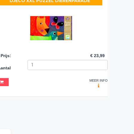
DJECO XXL PUZZEL DIERENPARADE
Prijs
:
€ 23,99
antal
MEER INFO