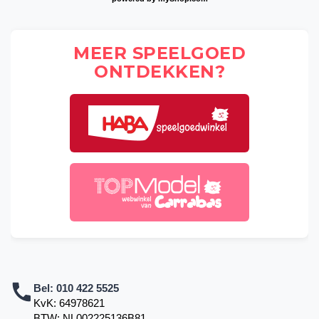
MEER SPEELGOED
ONTDEKKEN?
Bel:
010 422 5525
KvK: 64978621
BTW: NL002225136B81