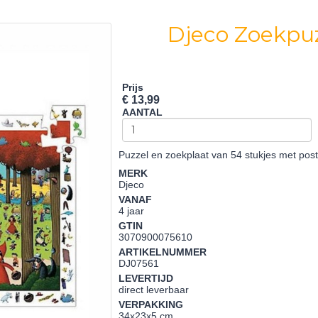
Djeco Zoekpuz
Prijs
€ 13,99
AANTAL
Puzzel en zoekplaat van 54 stukjes met pos
MERK
Djeco
VANAF
4 jaar
GTIN
3070900075610
ARTIKELNUMMER
DJ07561
LEVERTIJD
direct leverbaar
VERPAKKING
34x23x5 cm