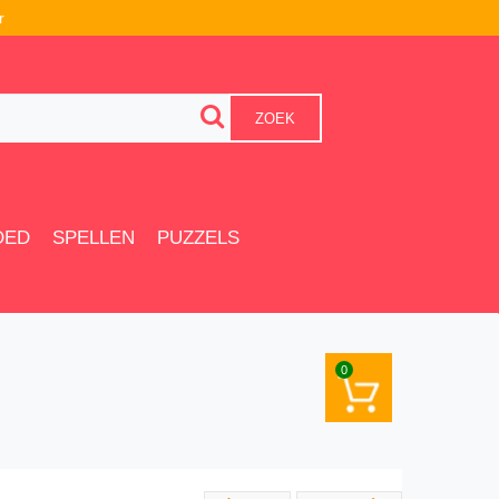
r
ZOEK
OED
SPELLEN
PUZZELS
0