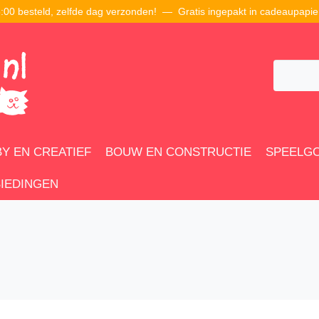
00 besteld, zelfde dag verzonden! — Gratis ingepakt in cadeaupapie
Y EN CREATIEF
BOUW EN CONSTRUCTIE
SPEELG
IEDINGEN