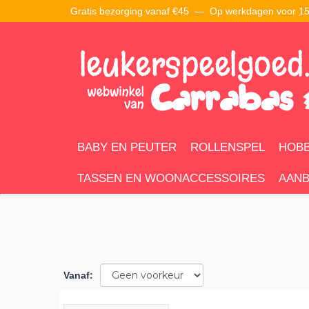
Gratis bezorging vanaf €45 —
Op werkdagen voor 15:
BABY EN PEUTER
ROLLENSPEL
HOBB
TASSEN EN WOONACCESSOIRES
AANB
Vanaf
: