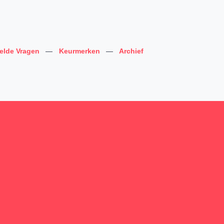
telde Vragen
—
Keurmerken
—
Archief