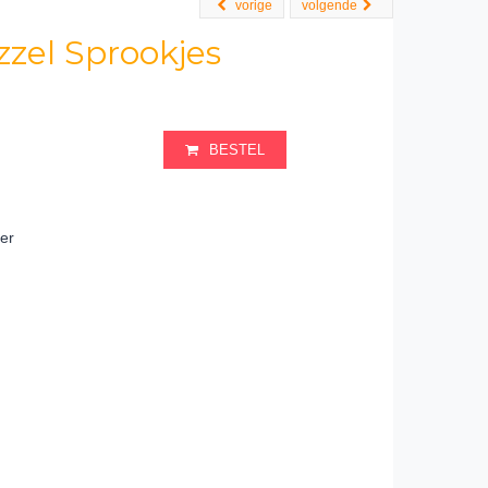
vorige
volgende
zel Sprookjes
BESTEL
ter