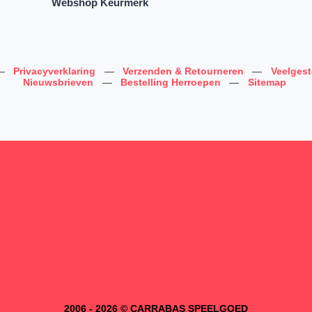
Webshop Keurmerk
—
Privacyverklaring
—
Verzenden & Retourneren
—
Veelges
Nieuwsbrieven
—
Bestelling Herroepen
—
Sitemap
2006 - 2026 © CARRABAS SPEELGOED