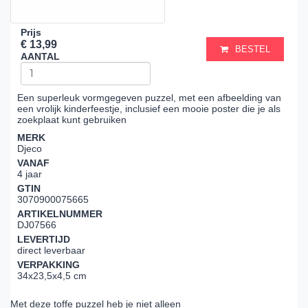
Prijs
€ 13,99
BESTEL
AANTAL
Een superleuk vormgegeven puzzel, met een afbeelding van
een vrolijk kinderfeestje, inclusief een mooie poster die je als
zoekplaat kunt gebruiken
MERK
Djeco
VANAF
4 jaar
GTIN
3070900075665
ARTIKELNUMMER
DJ07566
LEVERTIJD
direct leverbaar
VERPAKKING
34x23,5x4,5 cm
Met deze toffe puzzel heb je niet alleen