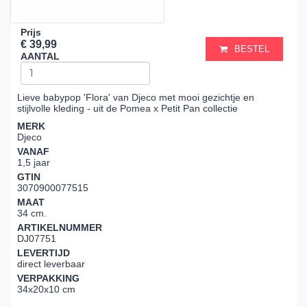
Prijs
€ 39,99
BESTEL
AANTAL
Lieve babypop 'Flora' van Djeco met mooi gezichtje en
stijlvolle kleding - uit de Pomea x Petit Pan collectie
MERK
Djeco
VANAF
1,5 jaar
GTIN
3070900077515
MAAT
34 cm.
ARTIKELNUMMER
DJ07751
LEVERTIJD
direct leverbaar
VERPAKKING
34x20x10 cm