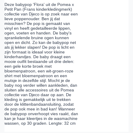
Deze babypop 'Flora' uit de Pomea x
Petit Pan (Frans kinderkledingmerk)
collectie van Djeco is op zoek naar een
lieve poppenouder. Ben jij dat
misschien? De pop is gemaakt van
vinyl en heeft gedetailleerde lippen,
ogen, voeten en handen. De baby's
sprankelende bruine ogen kunnen
open en dicht. Zo kan de babypop net
als jij lekker slapen! De pop is licht en
zijn formaat is ideaal voor kleine
kinderhandjes. De baby draagt een
mooie outfit bestaande uit drie delen:
een gele korte broek met
bloemenpatroon, een wit-groen-roze
shirt met bloemenpatroon en een
mutsje in dezelfde stijl. Mocht je de
baby nog verder willen aankleden, dan
sluiten alle accessoires uit de Pomea
collectie van Djeco daar op aan. De
kleding is gemakkelijk uit te trekken
door de klittenbandaansluiting, zodat
de pop ook mee in bad kan! Wanneer
de babypop onverhoopt vies raakt, dan
kan je haar kleertjes in de wasmachine
wassen, op 30 graden. Lengte: 32 cm