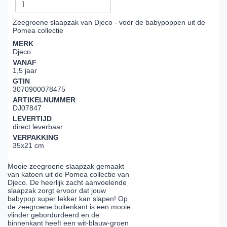
Zeegroene slaapzak van Djeco - voor de babypoppen uit de
Pomea collectie
MERK
Djeco
VANAF
1,5 jaar
GTIN
3070900078475
ARTIKELNUMMER
DJ07847
LEVERTIJD
direct leverbaar
VERPAKKING
35x21 cm
Mooie zeegroene slaapzak gemaakt
van katoen uit de Pomea collectie van
Djeco. De heerlijk zacht aanvoelende
slaapzak zorgt ervoor dat jouw
babypop super lekker kan slapen! Op
de zeegroene buitenkant is een mooie
vlinder gebordurdeerd en de
binnenkant heeft een wit-blauw-groen