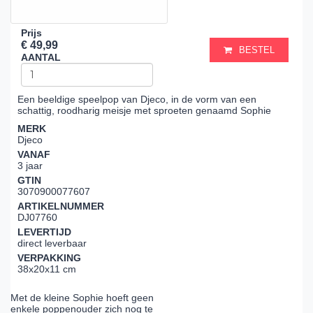
Prijs
€ 49,99
BESTEL
AANTAL
Een beeldige speelpop van Djeco, in de vorm van een
schattig, roodharig meisje met sproeten genaamd Sophie
MERK
Djeco
VANAF
3 jaar
GTIN
3070900077607
ARTIKELNUMMER
DJ07760
LEVERTIJD
direct leverbaar
VERPAKKING
38x20x11 cm
Met de kleine Sophie hoeft geen
enkele poppenouder zich nog te