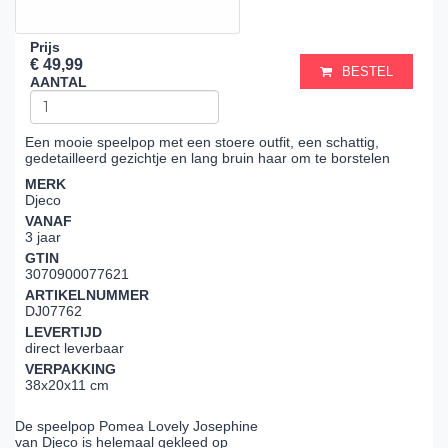
Prijs
€ 49,99
BESTEL
AANTAL
Een mooie speelpop met een stoere outfit, een schattig,
gedetailleerd gezichtje en lang bruin haar om te borstelen
MERK
Djeco
VANAF
3 jaar
GTIN
3070900077621
ARTIKELNUMMER
DJ07762
LEVERTIJD
direct leverbaar
VERPAKKING
38x20x11 cm
De speelpop Pomea Lovely Josephine
van Djeco is helemaal gekleed op