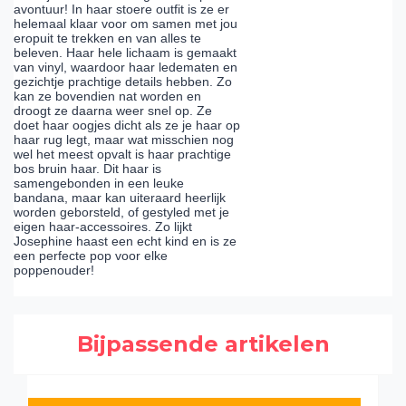
avontuur! In haar stoere outfit is ze er
helemaal klaar voor om samen met jou
eropuit te trekken en van alles te
beleven. Haar hele lichaam is gemaakt
van vinyl, waardoor haar ledematen en
gezichtje prachtige details hebben. Zo
kan ze bovendien nat worden en
droogt ze daarna weer snel op. Ze
doet haar oogjes dicht als ze je haar op
haar rug legt, maar wat misschien nog
wel het meest opvalt is haar prachtige
bos bruin haar. Dit haar is
samengebonden in een leuke
bandana, maar kan uiteraard heerlijk
worden geborsteld, of gestyled met je
eigen haar-accessoires. Zo lijkt
Josephine haast een echt kind en is ze
een perfecte pop voor elke
poppenouder!
Bijpassende artikelen