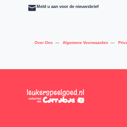
Meld u aan voor de nieuwsbrief
Over Ons
—
Algemene Voorwaarden
—
Priv