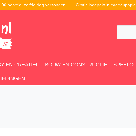
00 besteld, zelfde dag verzonden! — Gratis ingepakt in cadeaupapie
Y EN CREATIEF
BOUW EN CONSTRUCTIE
SPEELG
IEDINGEN