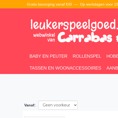
Gratis bezorging vanaf €45 —
Op werkdagen voor 15:
BABY EN PEUTER
ROLLENSPEL
HOBB
TASSEN EN WOONACCESSOIRES
AANB
Vanaf
: