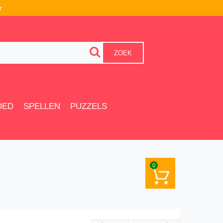
r
ZOEK
OED
SPELLEN
PUZZELS
0