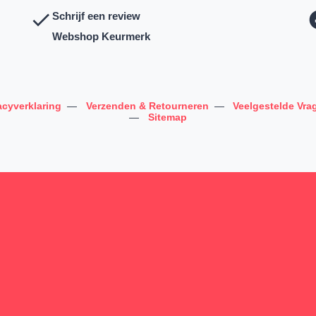
Schrijf een review
Webshop Keurmerk
acyverklaring
—
Verzenden & Retourneren
—
Veelgestelde Vra
—
Sitemap