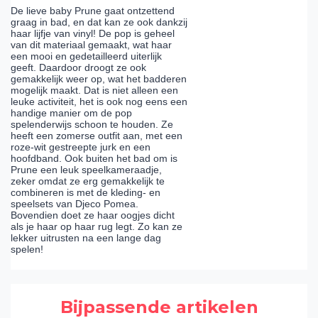
De lieve baby Prune gaat ontzettend
graag in bad, en dat kan ze ook dankzij
haar lijfje van vinyl! De pop is geheel
van dit materiaal gemaakt, wat haar
een mooi en gedetailleerd uiterlijk
geeft. Daardoor droogt ze ook
gemakkelijk weer op, wat het badderen
mogelijk maakt. Dat is niet alleen een
leuke activiteit, het is ook nog eens een
handige manier om de pop
spelenderwijs schoon te houden. Ze
heeft een zomerse outfit aan, met een
roze-wit gestreepte jurk en een
hoofdband. Ook buiten het bad om is
Prune een leuk speelkameraadje,
zeker omdat ze erg gemakkelijk te
combineren is met de kleding- en
speelsets van Djeco Pomea.
Bovendien doet ze haar oogjes dicht
als je haar op haar rug legt. Zo kan ze
lekker uitrusten na een lange dag
spelen!
Bijpassende artikelen