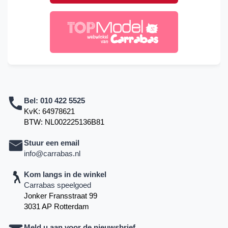
Bel:
010 422 5525
KvK: 64978621
BTW: NL002225136B81
Stuur een email
info@carrabas.nl
Kom langs in de winkel
Carrabas speelgoed
Jonker Fransstraat 99
3031 AP Rotterdam
Meld u aan voor de nieuwsbrief