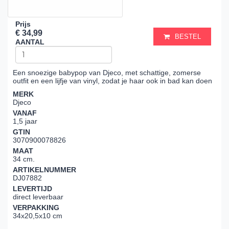
Prijs
€ 34,99
BESTEL
AANTAL
Een snoezige babypop van Djeco, met schattige, zomerse
outfit en een lijfje van vinyl, zodat je haar ook in bad kan doen
MERK
Djeco
VANAF
1,5 jaar
GTIN
3070900078826
MAAT
34 cm.
ARTIKELNUMMER
DJ07882
LEVERTIJD
direct leverbaar
VERPAKKING
34x20,5x10 cm