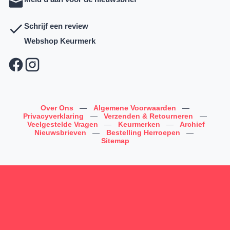
Schrijf een review
Webshop Keurmerk
Over Ons
—
Algemene Voorwaarden
—
Privacyverklaring
—
Verzenden & Retourneren
—
Veelgestelde Vragen
—
Keurmerken
—
Archief
Nieuwsbrieven
—
Bestelling Herroepen
—
Sitemap