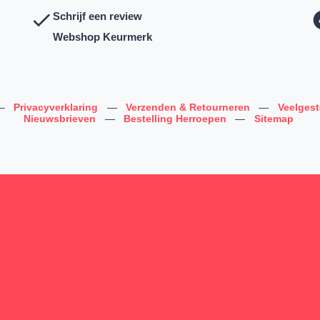
Schrijf een review
Webshop Keurmerk
—
Privacyverklaring
—
Verzenden & Retourneren
—
Veelges
Nieuwsbrieven
—
Bestelling Herroepen
—
Sitemap