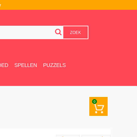
r
ZOEK
OED
SPELLEN
PUZZELS
0