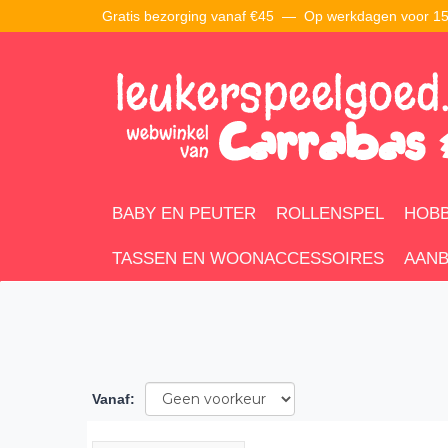
Gratis bezorging vanaf €45 —
Op werkdagen voor 15:
BABY EN PEUTER
ROLLENSPEL
HOBB
TASSEN EN WOONACCESSOIRES
AANB
Vanaf
: