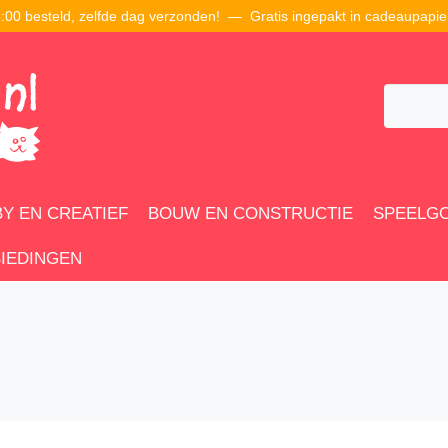
00 besteld, zelfde dag verzonden! — Gratis ingepakt in cadeaupapie
Y EN CREATIEF
BOUW EN CONSTRUCTIE
SPEELG
IEDINGEN