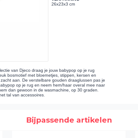
26x23x3 cm
ectie van Djeco draag je jouw babypop op je rug
leuk bosmotief met bloemetjes, stippen, kersen en
jk zacht aan. De verstelbare gouden draaglussen pas je
 babypop op je rug en neem hem/haar overal mee naar
i hem dan gewoon in de wasmachine, op 30 graden.
t tal van accessoires.
Bijpassende artikelen