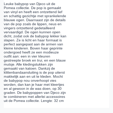
Leuke babypop van Djeco uit de
Pomea collectie. De pop is gemaakt
van vinyl en heeft een ontzettend lief
en schattig gezichtje met sprankelende
blauwe ogen. Daarnaast zijn de details
van de pop zoals de lippen, neus en
vingers ontzettend gedetailleerd
vervaardigd. De ogen kunnen open
dicht, zodat ook de babypop lekker kan
slapen. Ze is licht en haar formaat is
perfect aangepast aan de armen van
kleine kinderen. Boven haar geprinte
ondergoed heeft ze een modieuze
outfit aan: een in vier kleuren
gestreepte broek en trui, en een blauw
mutsje. Alle kledingstukken zijn
gemaakt van katoen. Dankzij de
klittenbandaansluiting is de pop uiterst
makkelijk aan en uit te kleden. Mocht
de babypop nou onverhoopt vies
worden, dan kan je haar met kleertjes
en al gewoon in de was doen, op 30
graden. De babypoppen van Djeco zijn
te combineren met allerlei accessoires
uit de Pomea collectie. Lengte: 32 cm